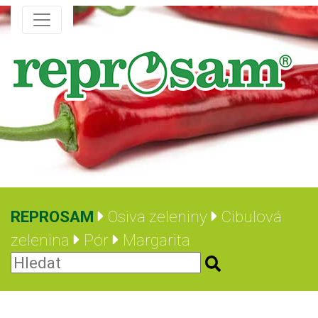
REPROSAM
Osiva zeleniny
Cibulová
zelenina
Pór
Margarita