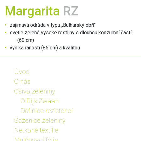
Margarita
RZ
zajímavá odrůda v typu „Bulharský obří“
světle zelené vysoké rostliny s dlouhou konzumní částí
(60 cm)
vyniká raností (85 dní) a kvalitou
Úvod
O nás
Osiva zeleniny
O Rijk Zwaan
Definice rezistencí
Sazenice zeleniny
Netkané textilie
Mulčovací fólie