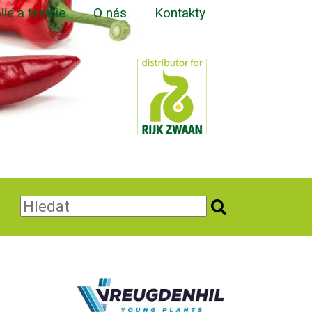
lie a textilie
O nás
Kontakty