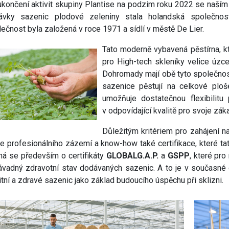
končení aktivit skupiny Plantise na podzim roku 2022 se naším
ávky sazenic plodové zeleniny stala holandská společnost
ečnost byla založená v roce 1971 a sídlí v městě De Lier.
Tato moderně vybavená pěstírna, k
pro High-tech skleníky velice úzce
Dohromady mají obě tyto společnost
sazenice pěstují na celkové ploš
umožňuje dostatečnou flexibilitu
v odpovídající kvalitě pro svoje zák
Důležitým kritériem pro zahájení n
e profesionálního zázemí a know-how také certifikace, které tat
á se především o certifikáty
GLOBALG.A.P.
a
GSPP
, které pr
vadný zdravotní stav dodávaných sazenic. A to je v současné 
itní a zdravé sazenic jako základ budoucího úspěchu při sklizni.