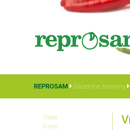
REPROSAM
Sazenice zeleniny
V
Úvod
O nás