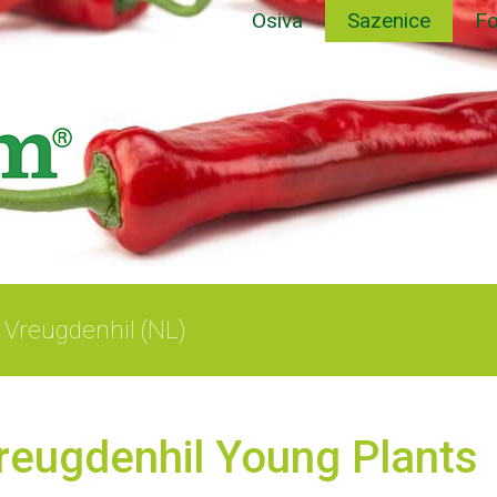
Osiva
Sazenice
Fo
Vreugdenhil (NL)
reugdenhil Young Plants