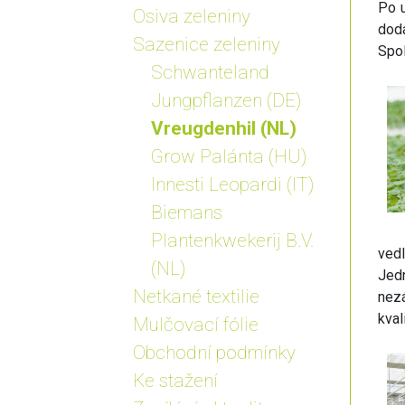
Po u
Osiva zeleniny
dod
Sazenice zeleniny
Spol
Schwanteland
Jungpflanzen (DE)
Vreugdenhil (NL)
Grow Palánta (HU)
Innesti Leopardi (IT)
Biemans
Plantenkwekerij B.V.
vedl
(NL)
Jedn
Netkané textilie
nezá
kval
Mulčovací fólie
Obchodní podmínky
Ke stažení