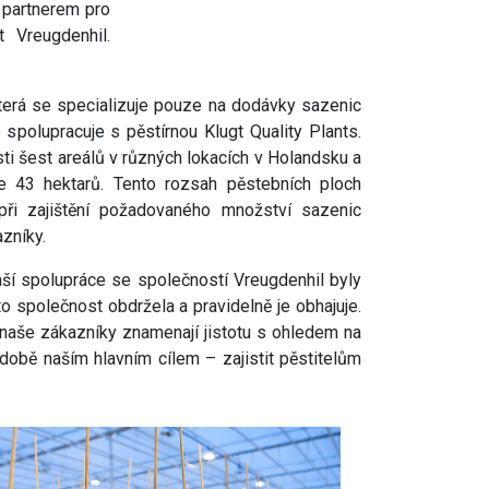
 partnerem pro
 Vreugdenhil.
terá se specializuje pouze na dodávky sazenic
 spolupracuje s pěstírnou Klugt Quality Plants.
i šest areálů v různých lokacích v Holandsku a
e 43 hektarů. Tento rozsah pěstebních ploch
 při zajištění požadovaného množství sazenic
azníky.
aší spolupráce se společností Vreugdenhil byly
o společnost obdržela a pravidelně je obhajuje.
o naše zákazníky znamenají jistotu s ohledem na
době naším hlavním cílem – zajistit pěstitelům