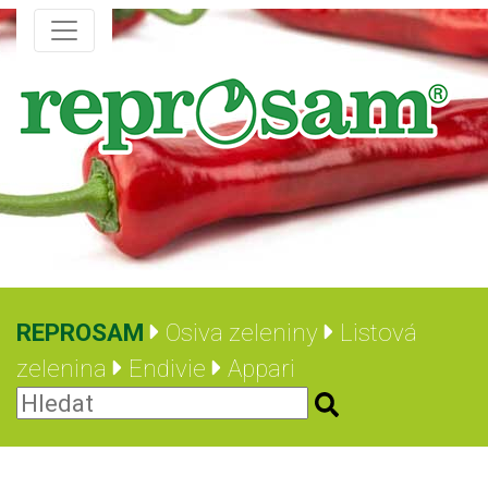
REPROSAM
Osiva zeleniny
Listová
zelenina
Endivie
Appari