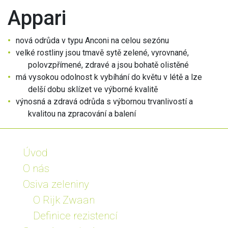
Appari
nová odrůda v typu Anconi na celou sezónu
velké rostliny jsou tmavě sytě zelené, vyrovnané,
polovzpřímené, zdravé a jsou bohatě olistěné
má vysokou odolnost k vybíhání do květu v létě a lze
delší dobu sklízet ve výborné kvalitě
výnosná a zdravá odrůda s výbornou trvanlivostí a
kvalitou na zpracování a balení
Úvod
O nás
Osiva zeleniny
O Rijk Zwaan
Definice rezistencí