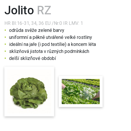
Jolito
RZ
HR
BI:16-31, 34, 36 EU /Nr:0
IR
LMV: 1
odrůda svěže zelené barvy
uniformní a pěkně utvářené velké rostliny
ideální na jaře (i pod textílie) a koncem léta
sklizňová jistota v různých podmínkách
delší sklizňové období