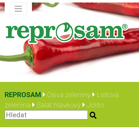
REPROSAM
Osiva zeleniny
Listová
zelenina
Salát hlávkový
Jolito