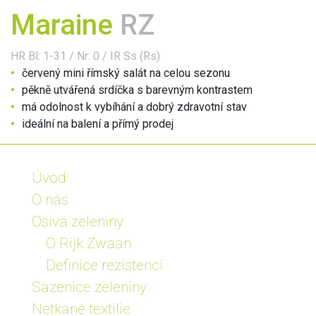
Maraine
RZ
HR
Bl: 1-31 / Nr: 0 /
IR
Ss (Rs)
červený mini římský salát na celou sezonu
pěkně utvářená srdíčka s barevným kontrastem
má odolnost k vybíhání a dobrý zdravotní stav
ideální na balení a přímý prodej
Úvod
O nás
Osiva zeleniny
O Rijk Zwaan
Definice rezistencí
Sazenice zeleniny
Netkané textilie