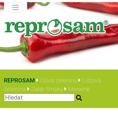
REPROSAM
Osiva zeleniny
Listová
zelenina
Salát římský
Maraine