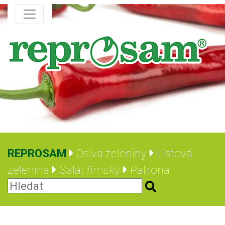
REPROSAM
Osiva zeleniny
Listová
zelenina
Salát římský
Patrona