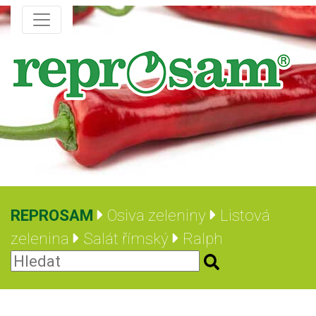
REPROSAM
Osiva zeleniny
Listová
zelenina
Salát římský
Ralph