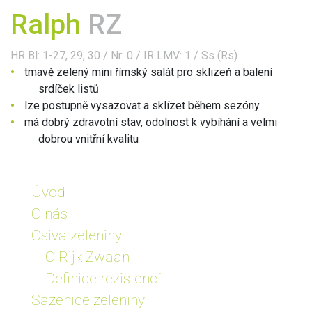
Ralph
RZ
HR
Bl: 1-27, 29, 30 / Nr: 0 /
IR
LMV: 1 / Ss (Rs)
tmavě zelený mini římský salát pro sklizeň a balení
srdíček listů
lze postupně vysazovat a sklízet během sezóny
má dobrý zdravotní stav, odolnost k vybíhání a velmi
dobrou vnitřní kvalitu
Úvod
O nás
Osiva zeleniny
O Rijk Zwaan
Definice rezistencí
Sazenice zeleniny