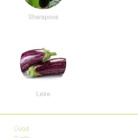
Sharapova
Leire
Úvod