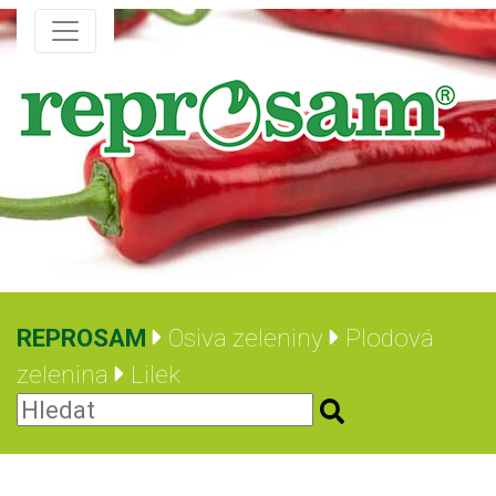
REPROSAM
Osiva zeleniny
Plodová
zelenina
Lilek