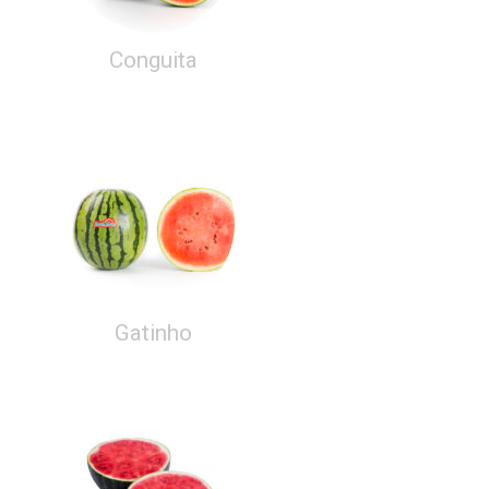
Conguita
Gatinho