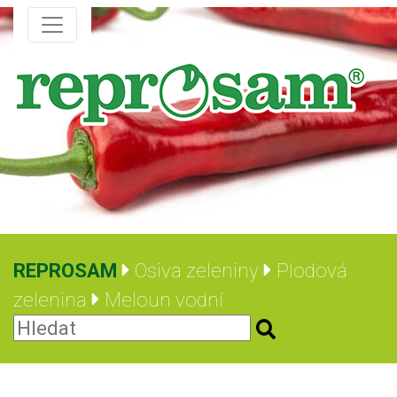
REPROSAM
Osiva zeleniny
Plodová
zelenina
Meloun vodní