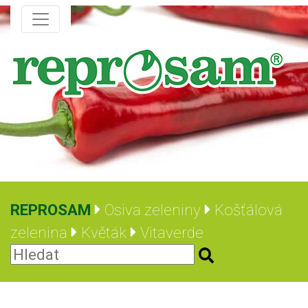
REPROSAM
Osiva zeleniny
Košťálová
zelenina
Květák
Vitaverde