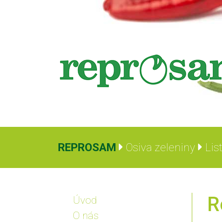
REPROSAM
Osiva zeleniny
Lis
R
Úvod
O nás