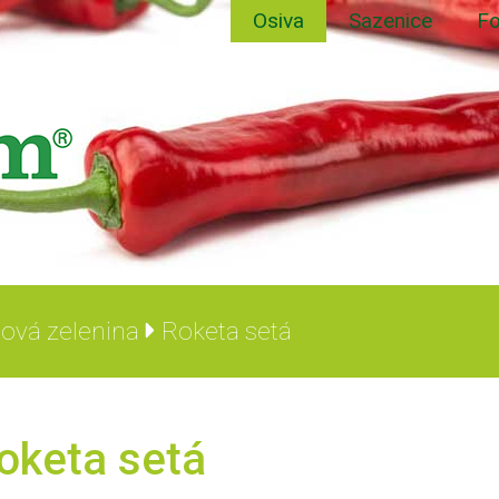
Osiva
Sazenice
Fo
tová zelenina
Roketa setá
oketa setá