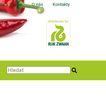
lie a textilie
O nás
Kontakty