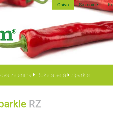
Osiva
Sazenice
Fo
tová zelenina
Roketa setá
Sparkle
parkle
RZ