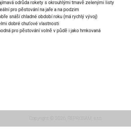
jímavá odrůda rokety s okrouhlými tmavě zelenými listy
eální pro pěstování na jaře a na podzim
bře snáší chladné období roku (má rychlý vývoj)
lmi dobré chuťové vlastnosti
odná pro pěstování volně v půdě i jako hrnkovaná
Copyright © 2026, REPROSAM, s.r.o.