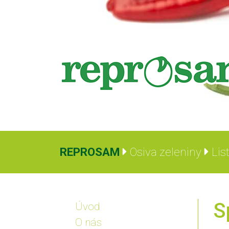
REPROSAM
Osiva zeleniny
Lis
S
Úvod
O nás