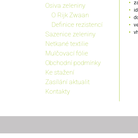
za
Osiva zeleniny
id
O Rijk Zwaan
do
Definice rezistencí
ve
vh
Sazenice zeleniny
Netkané textilie
Mulčovací fólie
Obchodní podmínky
Ke stažení
Zasílání aktualit
Kontakty