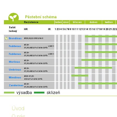
Pěstební schéma
Rezistence
leden
únor
březen
duben
květen
Salát
HR
IR
1
2
3
4
5
6
7
8
9
10
11
12
13
14
15
16
17
18
19
20
21
22
ledový
Brondinas
Bl29,30,32-39EU/Nr.0
Bl:29-
Feddenas
LMV:1
37,39,40EU/Fol:4/Nr:0/Pb
Bl:29-
Feddenas
LMV:1
37,39,40EU/Fol:4/Nr:0/Pb
Bl:29-
Merlinas
37,39,40EU/Fol:4/Nr:0/Pb
Bl:29-
Umbrinas
37,39,40EU/Fol:4/Nr:0/Pb
Bl29-37,39-
Wimdinas
41EU/Fol:4/Nr:0/Pb
Bl:29-
Zanderinas
37,39,40EU/Fol:4/Nr:0/Pb
výsadba
sklizeň
Úvod
O nás