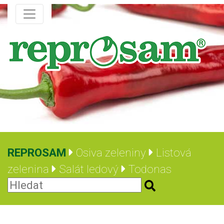
REPROSAM
Osiva zeleniny
Listová
zelenina
Salát ledový
Todonas