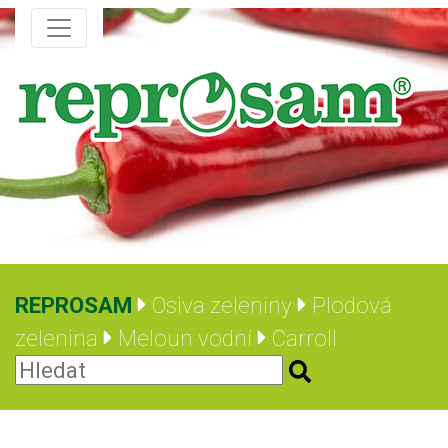
REPROSAM
Osiva zeleniny
Plodová
zelenina
Meloun vodní
Carroll