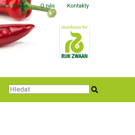
lie a textilie
O nás
Kontakty