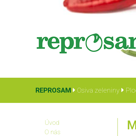
REPROSAM
Osiva zeleniny
Plo
M
Úvod
O nás