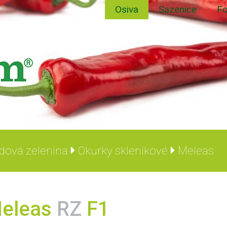
Osiva
Sazenice
Fo
dová zelenina
Okurky skleníkové
Meleas
eleas
RZ
F1