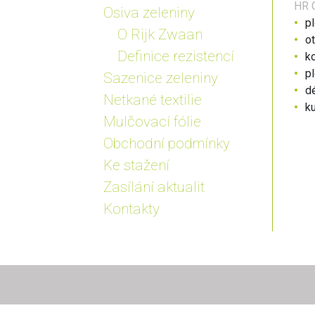
HR
C
Osiva zeleniny
p
O Rijk Zwaan
ot
Definice rezistencí
k
pl
Sazenice zeleniny
d
Netkané textilie
ku
Mulčovací fólie
Obchodní podmínky
Ke stažení
Zasílání aktualit
Kontakty