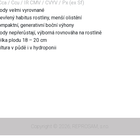
ca / Ccu /
IR
CMV / CVYV / Px (ex Sf)
lody velmi vyrovnané
evřený habitus rostliny, menší olistění
ompaktní, generativní boční výhony
ody nepřerůstají, výborná rovnováha na rostlině
élka plodu 18 – 20 cm
ltura v půdě i v hydroponii
Copyright © 2026, REPROSAM, s.r.o.