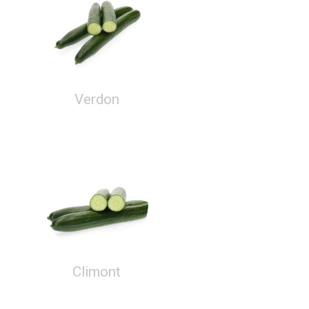
Verdon
Climont