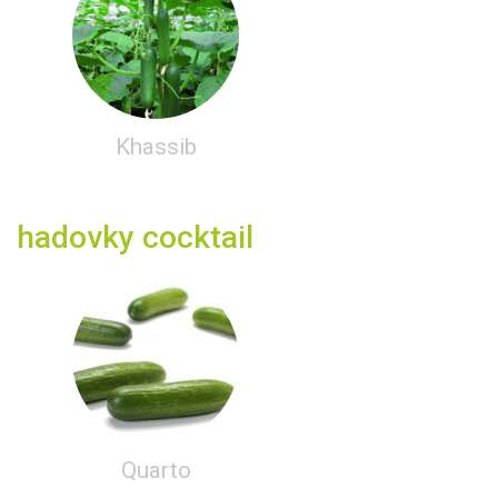
Khassib
hadovky cocktail
Quarto