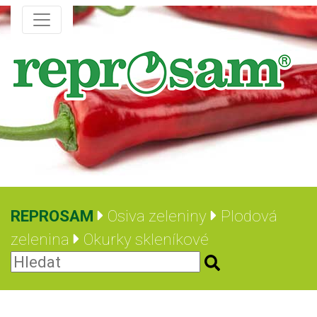
REPROSAM
Osiva zeleniny
Plodová
zelenina
Okurky skleníkové