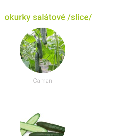
okurky salátové /slice/
Caman