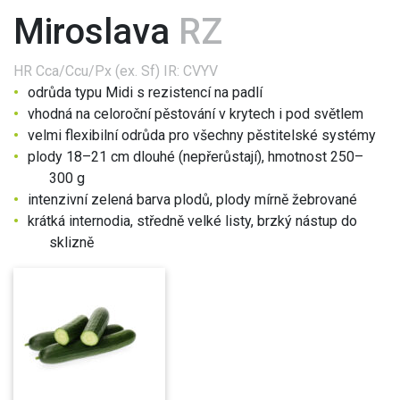
Miroslava
RZ
HR
Cca/Ccu/Px (ex. Sf) IR: CVYV
odrůda typu Midi s rezistencí na padlí
vhodná na celoroční pěstování v krytech i pod světlem
velmi flexibilní odrůda pro všechny pěstitelské systémy
plody 18–21 cm dlouhé (nepřerůstají), hmotnost 250–
300 g
intenzivní zelená barva plodů, plody mírně žebrované
krátká internodia, středně velké listy, brzký nástup do
sklizně