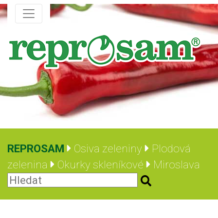
REPROSAM
Osiva zeleniny
Plodová
zelenina
Okurky skleníkové
Miroslava