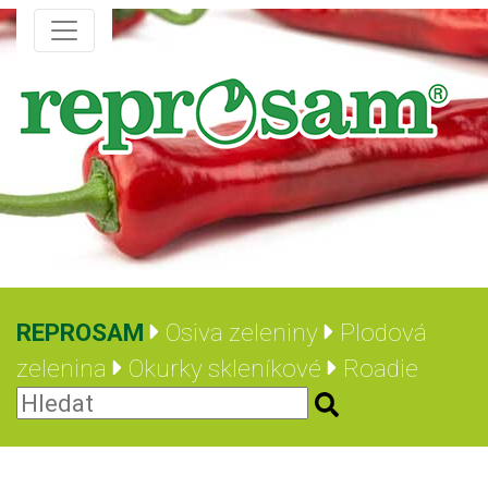
REPROSAM
Osiva zeleniny
Plodová
zelenina
Okurky skleníkové
Roadie