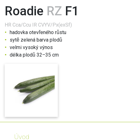
Roadie
RZ
F1
HR
Cca/Ccu
IR
CVYV/Px(exSf)
hadovka otevřeného růstu
sytě zelená barva plodů
velmi vysoký výnos
délka plodů 32–35 cm
Úvod