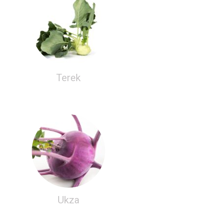
Terek
Ukza