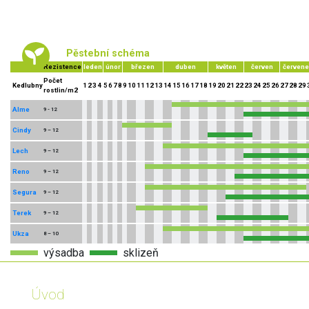
Pěstební schéma
Rezistence
leden
únor
březen
duben
květen
červen
červene
Počet
Kedlubny
1
2
3
4
5
6
7
8
9
10
11
12
13
14
15
16
17
18
19
20
21
22
23
24
25
26
27
28
29
rostlin/m2
Alme
9 - 12
Cindy
9 – 12
Lech
9 – 12
Reno
9 – 12
Segura
9 – 12
Terek
9 – 12
Ukza
8 – 10
výsadba
sklizeň
Úvod