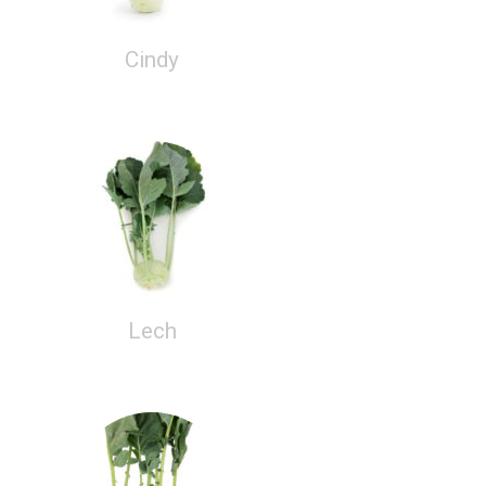
Cindy
Lech