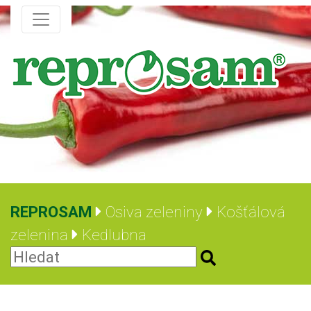
REPROSAM
Osiva zeleniny
Košťálová
zelenina
Kedlubna