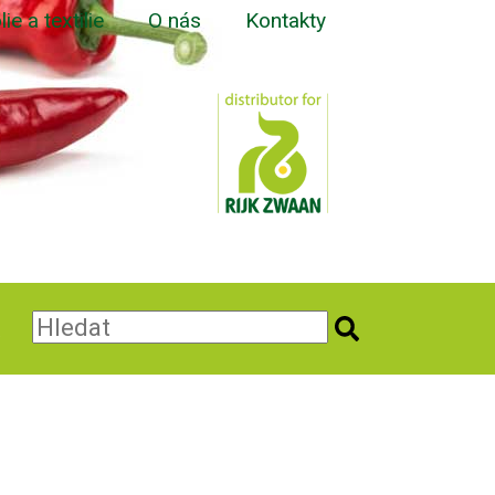
lie a textilie
O nás
Kontakty
a