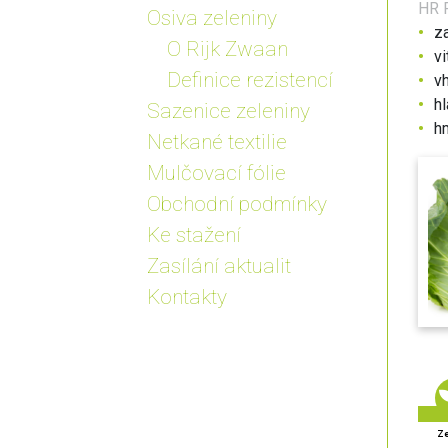
HR
F
Osiva zeleniny
za
O Rijk Zwaan
vi
Definice rezistencí
v
hl
Sazenice zeleniny
h
Netkané textilie
Mulčovací fólie
Obchodní podmínky
Ke stažení
Zasílání aktualit
Kontakty
Ze