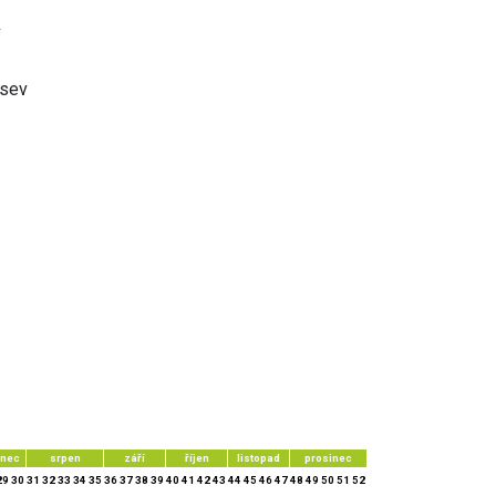
ýsev
enec
srpen
září
říjen
listopad
prosinec
29
30
31
32
33
34
35
36
37
38
39
40
41
42
43
44
45
46
47
48
49
50
51
52