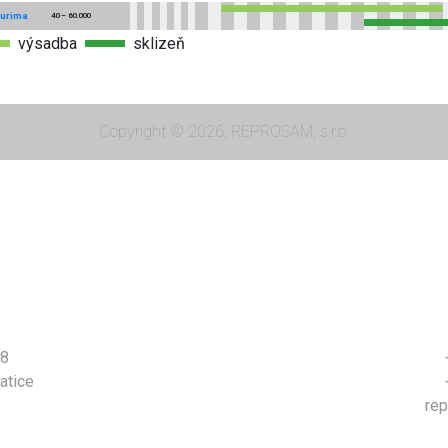
ourima
40 – 60.000
výsadba
sklizeň
Copyright © 2026, REPROSAM, s.r.o.
.
58
atice
re