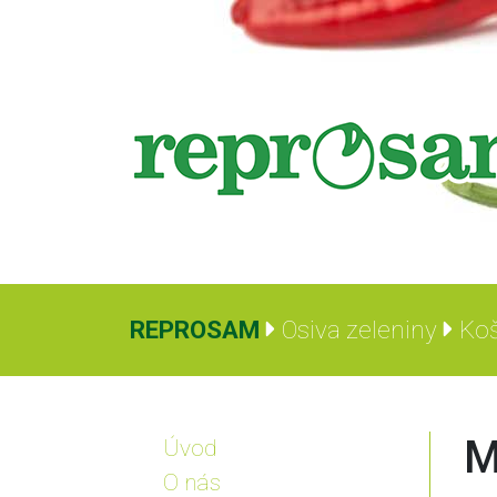
REPROSAM
Osiva zeleniny
Koš
M
Úvod
O nás