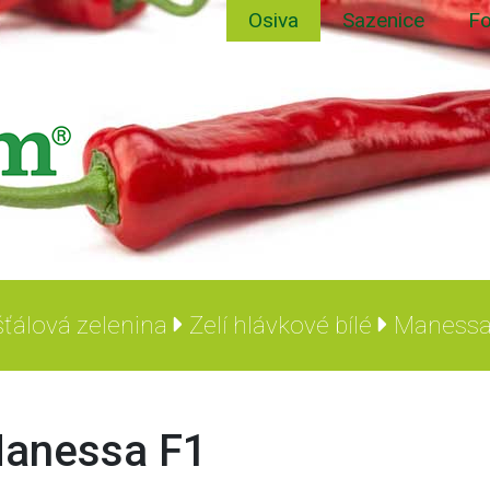
Osiva
Sazenice
Fo
ťálová zelenina
Zelí hlávkové bílé
Maness
anessa F1