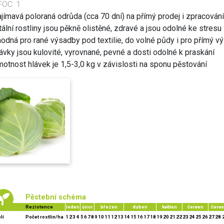
OC: 1
jímavá poloraná odrůda (cca 70 dní) na přímý prodej i zpracování
tální rostliny jsou pěkně olistěné, zdravé a jsou odolné ke stresu
hodná pro rané výsadby pod textilie, do volné půdy i pro přímý v
ávky jsou kulovité, vyrovnané, pevné a dosti odolné k praskání
motnost hlávek je 1,5-3,0 kg v závislosti na sponu pěstování
Pěstební schéma
Rezistence
leden
únor
březen
duben
květen
červen
červ
lí
Počet rostlin/ha
1
2
3
4
5
6
7
8
9
10
11
12
13
14
15
16
17
18
19
20
21
22
23
24
25
26
27
28