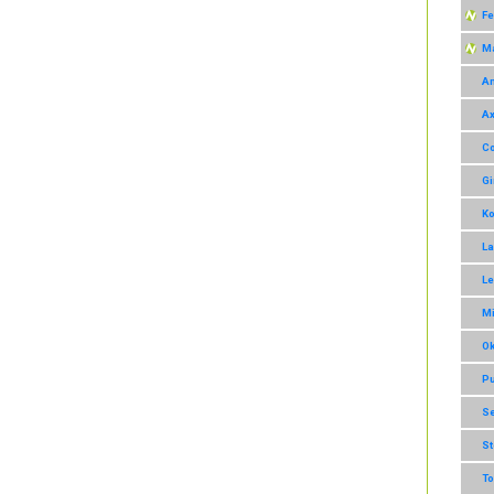
Fe
M
A
A
C
G
K
L
L
M
O
P
S
S
T