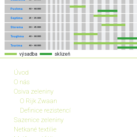
Pushma
40 – 60.000
Septima
25 – 35.000
Storema
30 – 45.000
Toughma
40 – 60.000
Tourima
40 – 60.000
výsadba
sklizeň
Úvod
O nás
Osiva zeleniny
O Rijk Zwaan
Definice rezistencí
Sazenice zeleniny
Netkané textilie