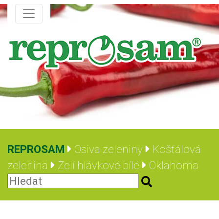
REPROSAM
Osiva zeleniny
Košťálová
zelenina
Zelí hlávkové bílé
Oklahoma