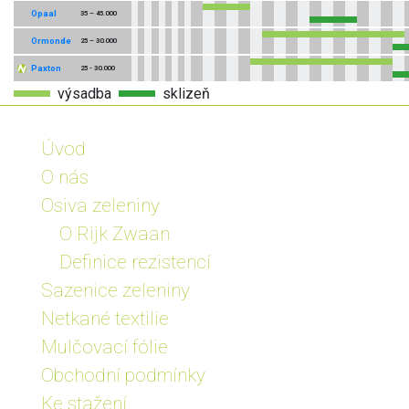
Opaal
35 – 45.000
Ormonde
25 – 30.000
Paxton
25 - 30.000
výsadba
sklizeň
Úvod
O nás
Osiva zeleniny
O Rijk Zwaan
Definice rezistencí
Sazenice zeleniny
Netkané textilie
Mulčovací fólie
Obchodní podmínky
Ke stažení