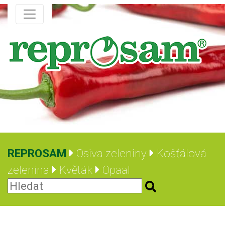
REPROSAM
Osiva zeleniny
Košťálová
zelenina
Květák
Opaal