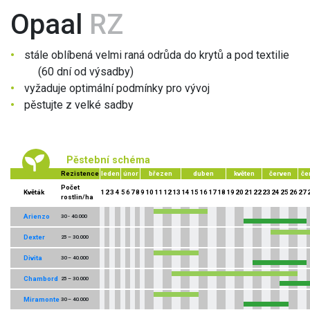
Opaal
RZ
stále oblíbená velmi raná odrůda do krytů a pod textilie
(60 dní od výsadby)
vyžaduje optimální podmínky pro vývoj
pěstujte z velké sadby
Pěstební schéma
Rezistence
leden
únor
březen
duben
květen
červen
če
Počet
Květák
1
2
3
4
5
6
7
8
9
10
11
12
13
14
15
16
17
18
19
20
21
22
23
24
25
26
27
rostlin/ha
Arienzo
30 - 40.000
Dexter
25 – 30.000
Divita
30 – 40.000
Chambord
25 – 30.000
Miramonte
30 – 40.000