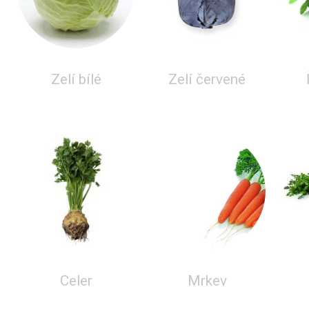
Zelí bílé
Zelí červené
Celer
Mrkev